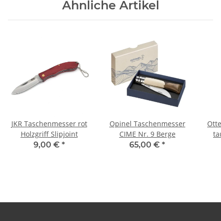
Ähnliche Artikel
JKR Taschenmesser rot
Opinel Taschenmesser
Ott
Holzgriff Slipjoint
CIME Nr. 9 Berge
ta
9,00 €
*
65,00 €
*