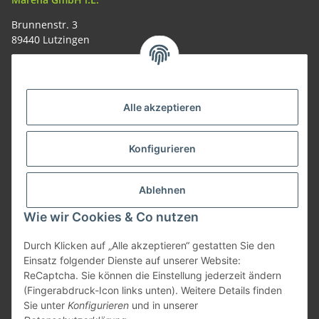
Brunnenstr. 3
89440 Lutzingen
09074-9220016
info@allemesser.de
Informationen
Alle akzeptieren
Rechtliches
Konfigurieren
Allgemeines
Ablehnen
Wie wir Cookies & Co nutzen
Vertrag widerrufen
Durch Klicken auf „Alle akzeptieren“ gestatten Sie den
Einsatz folgender Dienste auf unserer Website:
ReCaptcha. Sie können die Einstellung jederzeit ändern
Vertrag widerrufen
(Fingerabdruck-Icon links unten). Weitere Details finden
Sie unter
Konfigurieren
und in unserer
* Alle Preise inkl. gesetzlicher USt., zzgl.
Versand
| Lieferung nur innerhalb