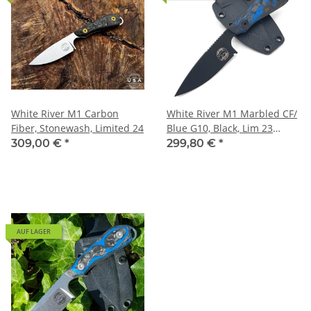
White River M1 Carbon
White River M1 Marbled CF/
Fiber, Stonewash, Limited 24
Blue G10, Black, Lim 23
Jagdmesser
309,00 €
*
299,80 €
*
AUF LAGER