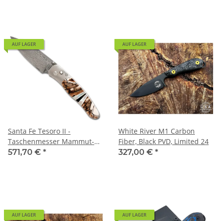
AUF LAGER
AUF LAGER
Santa Fe Tesoro II -
White River M1 Carbon
Taschenmesser Mammut-
Fiber, Black PVD, Limited 24
Stoßzahn, VG-10
571,70 €
*
327,00 €
*
AUF LAGER
AUF LAGER