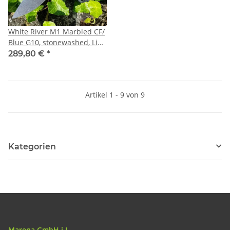
White River M1 Marbled CF/
Blue G10, stonewashed, Lim
23 Jagdmesser
289,80 €
*
Artikel 1 - 9 von 9
Kategorien
Marena GmbH i.L.