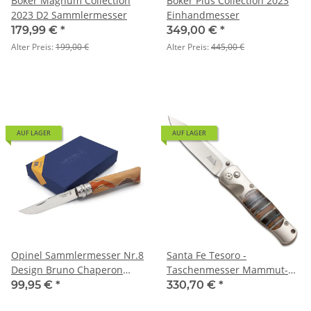
Böker Magnum Collection
Böker Plus Collection 2023
2023 D2 Sammlermesser
Einhandmesser
179,99 €
*
349,00 €
*
Alter Preis:
199,00 €
Alter Preis:
445,00 €
AUF LAGER
AUF LAGER
Opinel Sammlermesser Nr.8
Santa Fe Tesoro -
Design Bruno Chaperon
Taschenmesser Mammut-
individuelle Holzauswahl
Zahn, VG-10
99,95 €
*
330,70 €
*