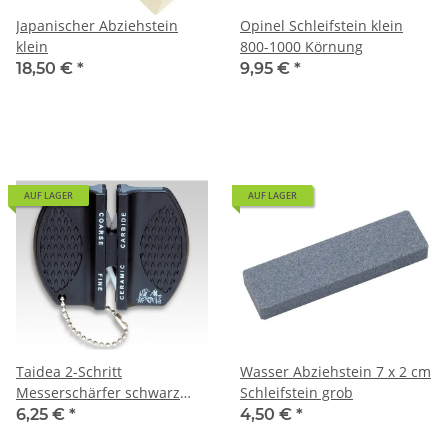
Japanischer Abziehstein
Opinel Schleifstein klein
klein
800-1000 Körnung
18,50 €
*
9,95 €
*
AUF LAGER
AUF LAGER
Taidea 2-Schritt
Wasser Abziehstein 7 x 2 cm
Messerschärfer schwarz
Schleifstein grob
Carbid/Keramik
6,25 €
*
4,50 €
*