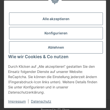
09074-9220016
info@allemesser.de
Informationen
Alle akzeptieren
Rechtliches
Konfigurieren
Allgemeines
Ablehnen
Wie wir Cookies & Co nutzen
Vertrag widerrufen
Durch Klicken auf „Alle akzeptieren“ gestatten Sie den
Einsatz folgender Dienste auf unserer Website:
ReCaptcha. Sie können die Einstellung jederzeit ändern
Vertrag widerrufen
(Fingerabdruck-Icon links unten). Weitere Details finden
Sie unter
Konfigurieren
und in unserer
* Alle Preise inkl. gesetzlicher USt., zzgl.
Versand
| Lieferung nur innerhalb
Datenschutzerklärung
.
Deutschlands
Impressum
|
Datenschutz
© Allemesser.de | Marena GmbH i.L.
Powered by
JTL-Shop