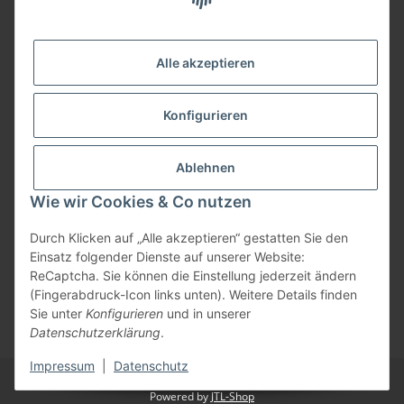
09074-9220016
info@allemesser.de
Informationen
Alle akzeptieren
Rechtliches
Konfigurieren
Allgemeines
Ablehnen
Wie wir Cookies & Co nutzen
Vertrag widerrufen
Durch Klicken auf „Alle akzeptieren“ gestatten Sie den
Einsatz folgender Dienste auf unserer Website:
ReCaptcha. Sie können die Einstellung jederzeit ändern
Vertrag widerrufen
(Fingerabdruck-Icon links unten). Weitere Details finden
Sie unter
Konfigurieren
und in unserer
* Alle Preise inkl. gesetzlicher USt., zzgl.
Versand
| Lieferung nur innerhalb
Datenschutzerklärung
.
Deutschlands
Impressum
|
Datenschutz
© Allemesser.de | Marena GmbH i.L.
Powered by
JTL-Shop