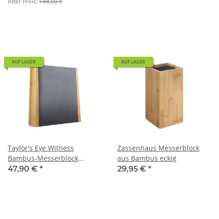
Alter Preis:
148,00 €
AUF LAGER
AUF LAGER
Taylor's Eye Witness
Zassenhaus Messerblock
Bambus-Messerblock
aus Bambus eckig
doppelseitig magnetisch
47,90 €
*
29,95 €
*