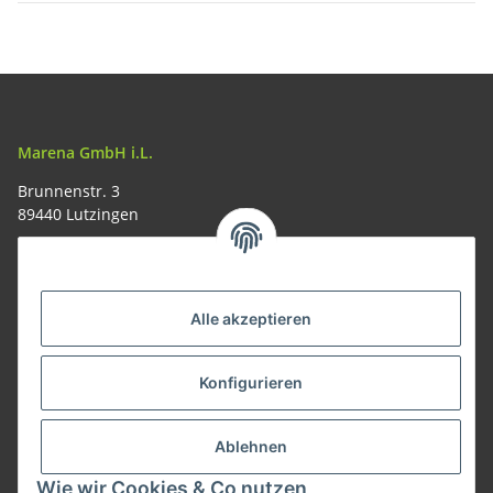
Marena GmbH i.L.
Brunnenstr. 3
89440 Lutzingen
09074-9220016
info@allemesser.de
Informationen
Alle akzeptieren
Rechtliches
Konfigurieren
Allgemeines
Ablehnen
Wie wir Cookies & Co nutzen