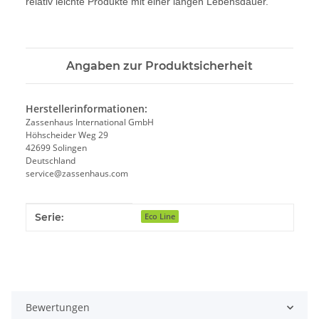
relativ leichte Produkte mit einer langen Lebensdauer.
Angaben zur Produktsicherheit
Herstellerinformationen:
Zassenhaus International GmbH
Höhscheider Weg 29
42699 Solingen
Deutschland
service@zassenhaus.com
Produkteigenschaft
Wert
Serie:
Eco Line
Bewertungen