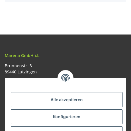
Marena GmbH i.L.
Brunnenstr. 3
89440 Lutzingen
09074-9220016
info@allemesser.de
Informationen
Alle akzeptieren
Rechtliches
Konfigurieren