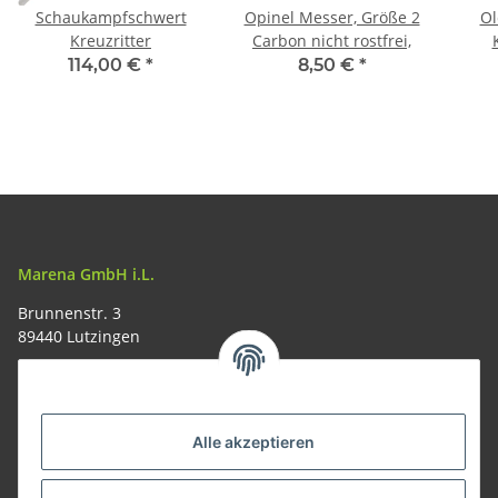
Schaukampfschwert
Opinel Messer, Größe 2
Ol
Kreuzritter
Carbon nicht rostfrei,
114,00 €
*
8,50 €
*
Marena GmbH i.L.
Brunnenstr. 3
89440 Lutzingen
09074-9220016
info@allemesser.de
Informationen
Alle akzeptieren