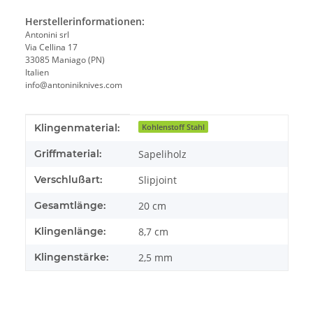
Herstellerinformationen:
Antonini srl
Via Cellina 17
33085 Maniago (PN)
Italien
info@antoniniknives.com
Produkteigenschaft
Wert
Klingenmaterial:
Kohlenstoff Stahl
Griffmaterial:
Sapeliholz
Verschlußart:
Slipjoint
Gesamtlänge:
20 cm
Klingenlänge:
8,7 cm
Klingenstärke:
2,5 mm