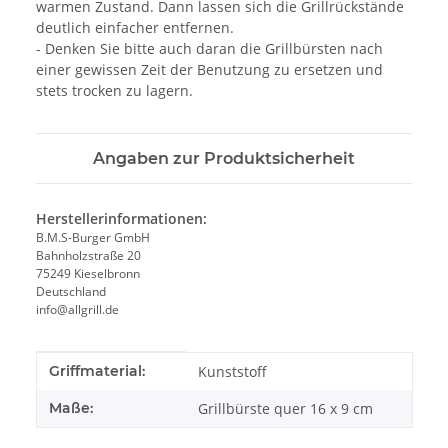
warmen Zustand. Dann lassen sich die Grillrückstände
deutlich einfacher entfernen.
- Denken Sie bitte auch daran die Grillbürsten nach
einer gewissen Zeit der Benutzung zu ersetzen und
stets trocken zu lagern.
Angaben zur Produktsicherheit
Herstellerinformationen:
B.M.S-Burger GmbH
Bahnholzstraße 20
75249 Kieselbronn
Deutschland
info@allgrill.de
Produkteigenschaft
Wert
Griffmaterial:
Kunststoff
Maße:
Grillbürste quer 16 x 9 cm