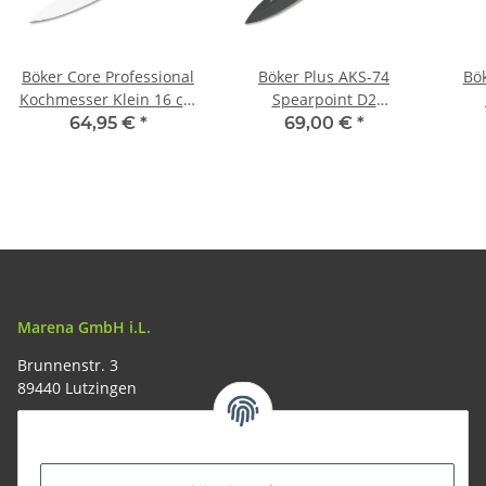
Böker Core Professional
Böker Plus AKS-74
Bök
Kochmesser Klein 16 cm
Spearpoint D2
Klinge
Springmesser
64,95 €
*
69,00 €
*
Marena GmbH i.L.
Brunnenstr. 3
89440 Lutzingen
09074-9220016
info@allemesser.de