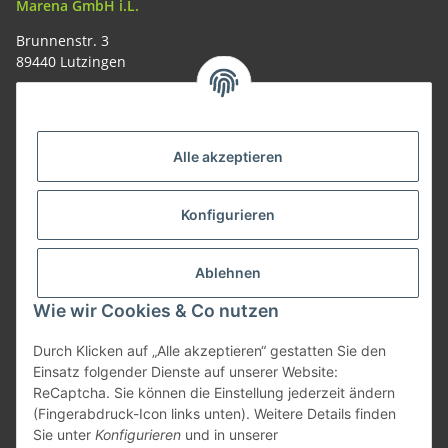
Marena GmbH i.L.
Brunnenstr. 3
89440 Lutzingen
09074-9220016
info@allemesser.de
Informationen
Alle akzeptieren
Rechtliches
Konfigurieren
Allgemeines
Ablehnen
Wie wir Cookies & Co nutzen
Vertrag widerrufen
Durch Klicken auf „Alle akzeptieren“ gestatten Sie den
Einsatz folgender Dienste auf unserer Website:
ReCaptcha. Sie können die Einstellung jederzeit ändern
Vertrag widerrufen
(Fingerabdruck-Icon links unten). Weitere Details finden
Sie unter
Konfigurieren
und in unserer
* Alle Preise inkl. gesetzlicher USt., zzgl.
Versand
| Lieferung nur innerhalb