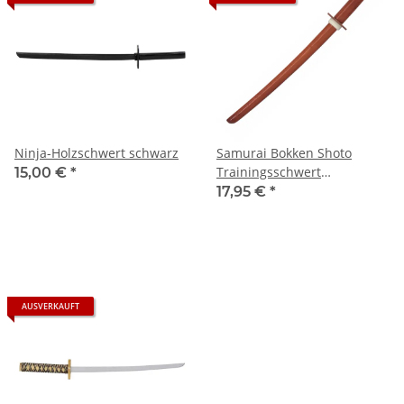
Ninja-Holzschwert schwarz
Samurai Bokken Shoto
Trainingsschwert
15,00 €
*
Holzschwert
17,95 €
*
AUSVERKAUFT