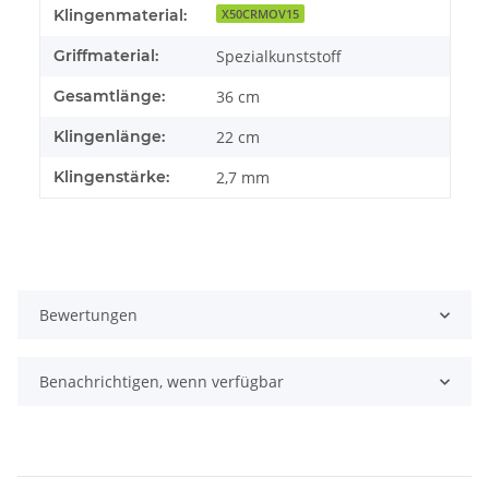
Produkteigenschaft
Wert
Klingenmaterial:
X50CRMOV15
Griffmaterial:
Spezialkunststoff
Gesamtlänge:
36 cm
Klingenlänge:
22 cm
Klingenstärke:
2,7 mm
Bewertungen
Benachrichtigen, wenn verfügbar