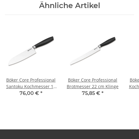
Ähnliche Artikel
Böker Core Professional
Böker Core Professional
Böke
Santoku Kochmesser 16
Brotmesser 22 cm Klinge
Koch
cm Klinge
76,00 €
*
75,85 €
*