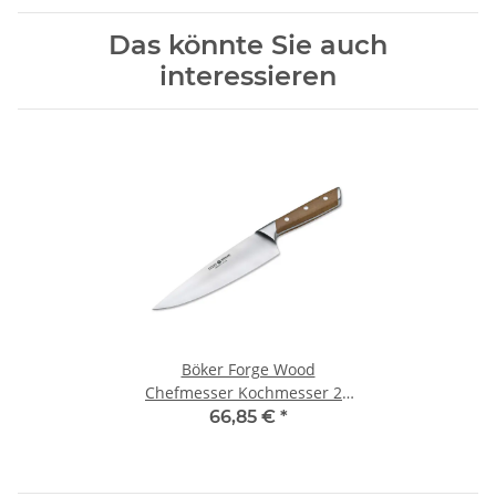
Das könnte Sie auch
interessieren
Böker Forge Wood
Chefmesser Kochmesser 20
cm Klinge
66,85 €
*