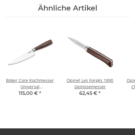
Ähnliche Artikel
Böker Core Kochmesser
Opinel Les Forgés 1890
Opi
Universal
Gemüsemesser
C
Walnussholzgriff 16 cm
Kli
115,00 €
*
62,45 €
*
Klinge