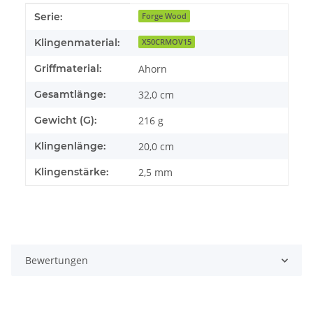
Produkteigenschaft
Wert
Serie:
Forge Wood
Klingenmaterial:
X50CRMOV15
Griffmaterial:
Ahorn
Gesamtlänge:
32,0 cm
Gewicht (G):
216 g
Klingenlänge:
20,0 cm
Klingenstärke:
2,5 mm
Bewertungen