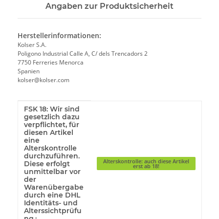
Angaben zur Produktsicherheit
Herstellerinformationen:
Kolser S.A.
Poligono Industrial Calle A, C/ dels Trencadors 2
7750 Ferreries Menorca
Spanien
kolser@kolser.com
FSK 18: Wir sind
Produkteigenschaft
Wert
gesetzlich dazu
verpflichtet, für
diesen Artikel
eine
Alterskontrolle
durchzuführen.
Alterskontrolle: auch diese Artikel
Diese erfolgt
erst ab 18!
unmittelbar vor
der
Warenübergabe
durch eine DHL
Identitäts- und
Alterssichtprüfu
ng.: