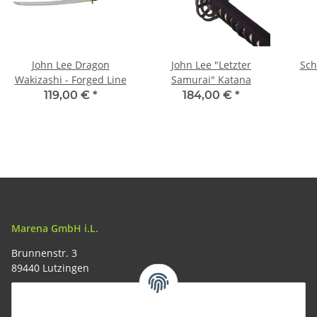
John Lee Dragon
John Lee "Letzter
Sch
Wakizashi - Forged Line
Samurai" Katana
119,00 €
*
184,00 €
*
Marena GmbH i.L.
Brunnenstr. 3
89440 Lutzingen
09074-9220016
info@allemesser.de