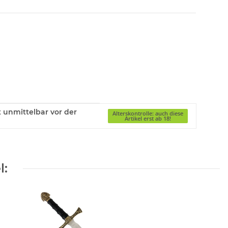
gt unmittelbar vor der
Alterskontrolle: auch diese
Artikel erst ab 18!
l: