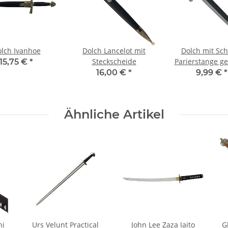
lch Ivanhoe
Dolch Lancelot mit
Dolch mit Sc
Steckscheide
Parierstange g
15,75 €
*
16,00 €
*
9,99 €
*
Ähnliche Artikel
hi
Urs Velunt Practical
John Lee Zaza Iaito
G