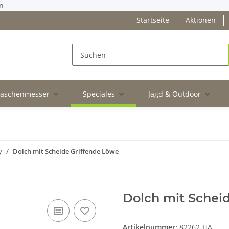
n
Startseite
Aktionen
Taschenmesser
Speciales
Jagd & Outdoor
y
Dolch mit Scheide Griffende Löwe
Dolch mit Schei
Artikelnummer:
82262-HA