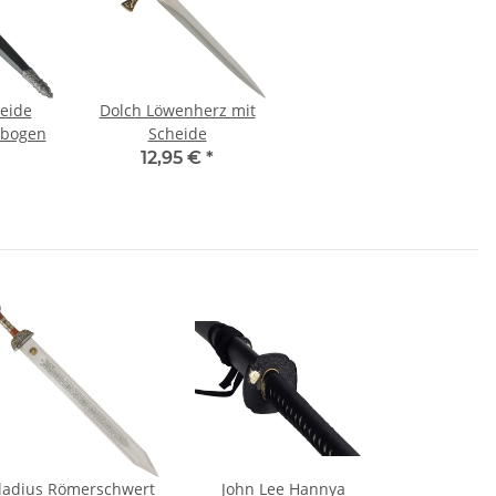
heide
Dolch Löwenherz mit
ebogen
Scheide
12,95 €
*
ladius Römerschwert
John Lee Hannya