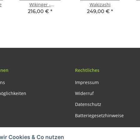
e
Wikinger -
Wakizashi
Schaukampfschwert
216,00 €
*
249,00 €
*
onen
Rechtliches
uns
Impressum
öglichkeiten
Widerruf
Datenschutz
Batteriegesetzhinweise
Vertrag widerrufen
wir Cookies & Co nutzen