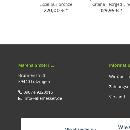
Excalibur bronze
Katana - Forged Lin
220,00 €
*
129,95 €
*
Marena GmbH i.L.
Informati
Brunnenstr. 3
Wir über 
89440 Lutzingen
Zahlungsm
09074-9220016
Versand
info@allemesser.de
Wie 
Alle akzeptieren