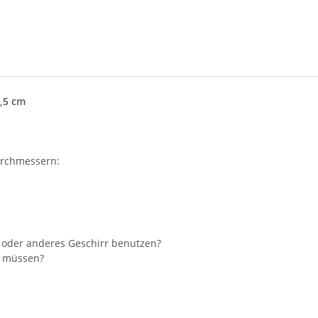
3,5 cm
urchmessern:
ok oder anderes Geschirr benutzen?
n müssen?