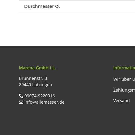
Produkteigenschaft
Wert
Durchmesser Ø:
Marena GmbH i.L.
Informati
Brunnenstr. 3
Wir über 
89440 Lutzingen
Zahlungsm
09074-9220016
Versand
info@allemesser.de