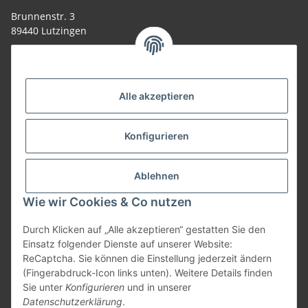
Brunnenstr. 3
89440 Lutzingen
09074-9220016
info@allemesser.de
Informationen
Alle akzeptieren
Rechtliches
Konfigurieren
Allgemeines
Ablehnen
Wie wir Cookies & Co nutzen
Vertrag widerrufen
Durch Klicken auf „Alle akzeptieren“ gestatten Sie den
Einsatz folgender Dienste auf unserer Website:
ReCaptcha. Sie können die Einstellung jederzeit ändern
Vertrag widerrufen
(Fingerabdruck-Icon links unten). Weitere Details finden
Sie unter
Konfigurieren
und in unserer
* Alle Preise inkl. gesetzlicher USt., zzgl.
Versand
| Lieferung nur innerhalb
Datenschutzerklärung
.
Deutschlands