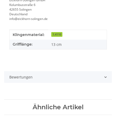
Eickhorn-Solingen GmbH
Kolumbusstraße 6
42655 Solingen
Deutschland
info@eickhorn-solingen.de
Produkteigenschaft
Wert
Klingenmaterial:
1.4110
Grifflänge:
13 cm
Bewertungen
Ähnliche Artikel