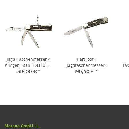
Jagd-Taschenmesser 4
Hartkopf-
Klingen, Stahl 1.4110 mit
Jagdtaschenmesser,
Tas
Hirschhorn,
Hirschhorn, Klinge
1.4
316,00 €
*
190,40 €
*
Neusilberbacken
1.4110 Stahl, Säge
1.4034 Stahl,
feststellbare Klinge,
Neusilberbacken
Marena GmbH i.L.