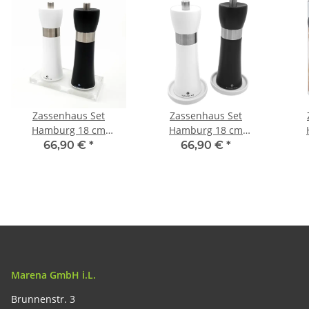
Zassenhaus Set
Zassenhaus Set
Hamburg 18 cm
Hamburg 18 cm
Pfeffermühle &
Pfeffermühle &
66,90 €
*
66,90 €
*
Salzmühle schwarz weiß
Salzmühle schwarz weiß
Salz
& Acryluntersetzer
& Porzellanuntersetzer
Marena GmbH i.L.
Brunnenstr. 3