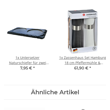
1x
Untersetzer
1x
Zassenhaus Set Hamburg
Naturschiefer für zwei
18 cm Pfeffermühle &
Mühlen / Gläser
Salzmühle schwarz weiß
7,95 €
*
61,90 €
*
Ähnliche Artikel