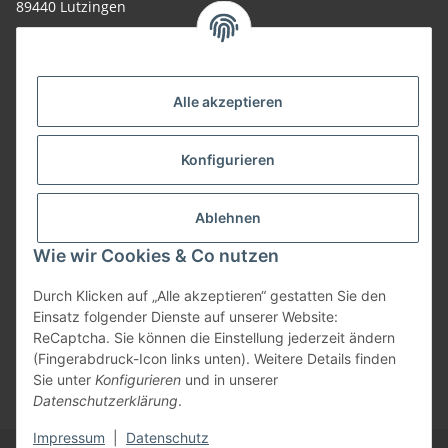
89440 Lutzingen
09074-9220016
info@allemesser.de
Informationen
Alle akzeptieren
Rechtliches
Konfigurieren
Allgemeines
Ablehnen
Wie wir Cookies & Co nutzen
Vertrag widerrufen
Durch Klicken auf „Alle akzeptieren“ gestatten Sie den
Einsatz folgender Dienste auf unserer Website:
ReCaptcha. Sie können die Einstellung jederzeit ändern
Vertrag widerrufen
(Fingerabdruck-Icon links unten). Weitere Details finden
Sie unter
Konfigurieren
und in unserer
* Alle Preise inkl. gesetzlicher USt., zzgl.
Versand
| Lieferung nur innerhalb
Datenschutzerklärung
.
Deutschlands
Impressum
|
Datenschutz