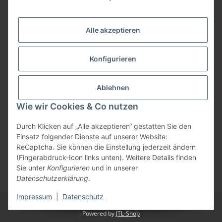
09074-9220016
info@allemesser.de
Informationen
Alle akzeptieren
Rechtliches
Konfigurieren
Allgemeines
Ablehnen
Wie wir Cookies & Co nutzen
Vertrag widerrufen
Durch Klicken auf „Alle akzeptieren“ gestatten Sie den
Einsatz folgender Dienste auf unserer Website:
ReCaptcha. Sie können die Einstellung jederzeit ändern
Vertrag widerrufen
(Fingerabdruck-Icon links unten). Weitere Details finden
Sie unter
Konfigurieren
und in unserer
* Alle Preise inkl. gesetzlicher USt., zzgl.
Versand
| Lieferung nur innerhalb
Datenschutzerklärung
.
Deutschlands
Impressum
|
Datenschutz
© Allemesser.de | Marena GmbH i.L.
Powered by
JTL-Shop