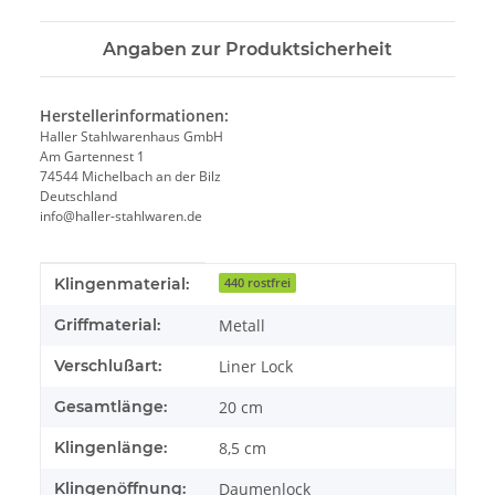
Angaben zur Produktsicherheit
Herstellerinformationen:
Haller Stahlwarenhaus GmbH
Am Gartennest 1
74544 Michelbach an der Bilz
Deutschland
info@haller-stahlwaren.de
Produkteigenschaft
Wert
Klingenmaterial:
440 rostfrei
Griffmaterial:
Metall
Verschlußart:
Liner Lock
Gesamtlänge:
20 cm
Klingenlänge:
8,5 cm
Klingenöffnung:
Daumenlock