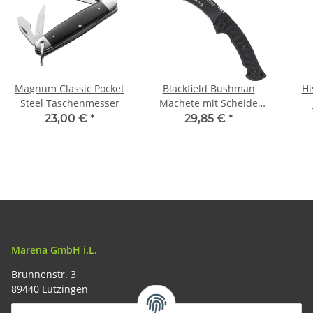
Magnum Classic Pocket
Blackfield Bushman
Hi
Steel Taschenmesser
Machete mit Scheide
Buschmesser
23,00 €
*
29,85 €
*
Marena GmbH i.L.
Brunnenstr. 3
89440 Lutzingen