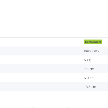
Damaststahl
Back Lock
63 g
7,8 cm
6.0 cm
13,8 cm