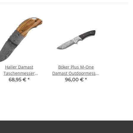
Haller Damast
Böker Plus M-One
Taschenmesser
Damast Outdoormesser
Olivenholz
Lederscheide
68,95 €
*
96,00 €
*