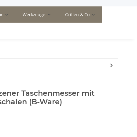
or
Werkzeuge
Grillen & Co
zener Taschenmesser mit
schalen (B-Ware)