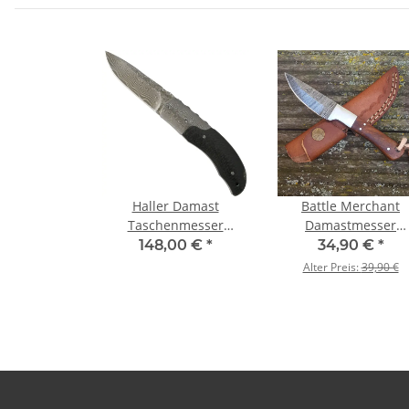
Haller Damast
Battle Merchant
Taschenmesser
Damastmesser
Carbonfibergriff
Holzgriff
148,00 €
*
34,90 €
*
Alter Preis:
39,90 €