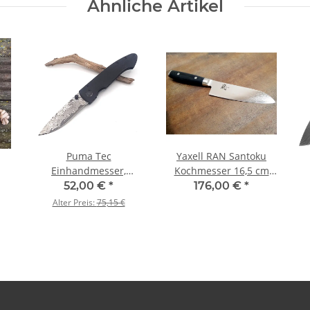
Ähnliche Artikel
Puma Tec
Yaxell RAN Santoku
Einhandmesser,
Kochmesser 16,5 cm
Damaszenerklinge, 67
Klinge
52,00 €
*
176,00 €
*
Lagen mit Liner Lock,
Alter Preis:
75,15 €
Micarta-Griffschalen,
Edelstahl-Clip