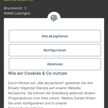
Brunnenstr. 3
89440 Lutzingen
09074-9220016
info@allemesser.de
Informationen
Alle akzeptieren
Rechtliches
Konfigurieren
Allgemeines
Ablehnen
Wie wir Cookies & Co nutzen
Vertrag widerrufen
Durch Klicken auf „Alle akzeptieren“ gestatten Sie den
Einsatz folgender Dienste auf unserer Website:
ReCaptcha. Sie können die Einstellung jederzeit ändern
Vertrag widerrufen
(Fingerabdruck-Icon links unten). Weitere Details finden
Sie unter
Konfigurieren
und in unserer
* Alle Preise inkl. gesetzlicher USt., zzgl.
Versand
| Lieferung nur innerhalb