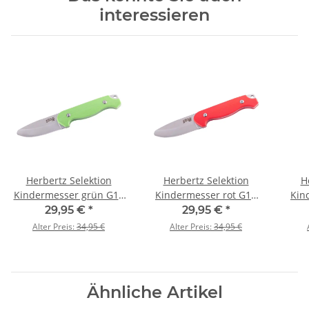
interessieren
Herbertz Selektion
Herbertz Selektion
H
Kindermesser grün G10
Kindermesser rot G10
Kin
Griff Nylonscheide
Griff Nylonscheide
29,95 €
*
29,95 €
*
Alter Preis:
34,95 €
Alter Preis:
34,95 €
Ähnliche Artikel