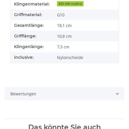
Produkteigenschaft
Wert
Klingenmaterial:
AISI 440 rostfrei
Griffmaterial:
G10
Gesamtlänge:
18,1 cm
Grifflänge:
10,8 cm
Klingenlänge:
7,3 cm
inclusive:
Nylonscheide
Bewertungen
Das könnte Sie auch