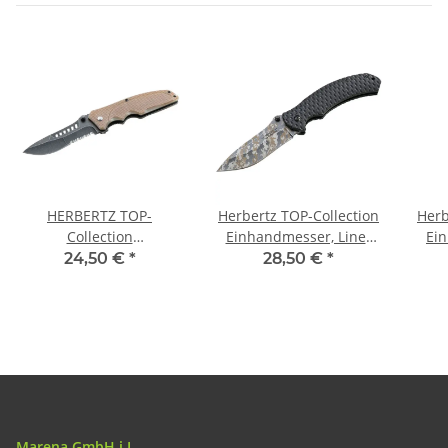
HERBERTZ TOP-
Herbertz TOP-Collection
Herb
Collection
Einhandmesser, Liner
Ei
Einhandmesser, AISI
Lock, Camo Design
Loc
24,50 €
*
28,50 €
*
440-Stahl, Stonewashed-
Optik, G-10 Griffschalen,
Nylon-Etui, Box
Marena GmbH i.L.