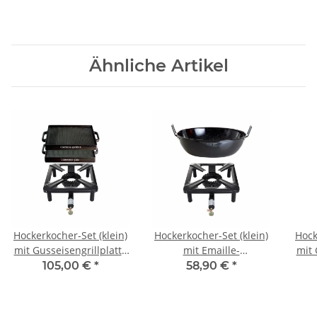
Ähnliche Artikel
Hockerkocher-Set (klein)
Hockerkocher-Set (klein)
Hock
mit Gusseisengrillplatte
mit Emaille-
mit
32 x 32 cm ohne
Schüssel/Topf Ø 30 cm
105,00 €
*
58,90 €
*
Zündsicherung
ohne Zündsicherung