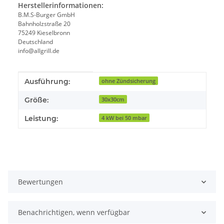
Herstellerinformationen:
B.M.S-Burger GmbH
Bahnholzstraße 20
75249 Kieselbronn
Deutschland
info@allgrill.de
Produkteigenschaft
Wert
Ausführung:
ohne Zündsicherung
Größe:
30x30cm
Leistung:
4 kW bei 50 mbar
Bewertungen
Benachrichtigen, wenn verfügbar