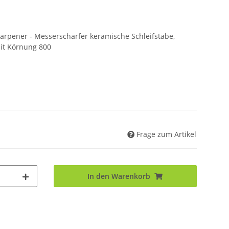
rpener - Messerschärfer keramische Schleifstäbe,
mit Körnung 800
Frage zum Artikel
In den Warenkorb