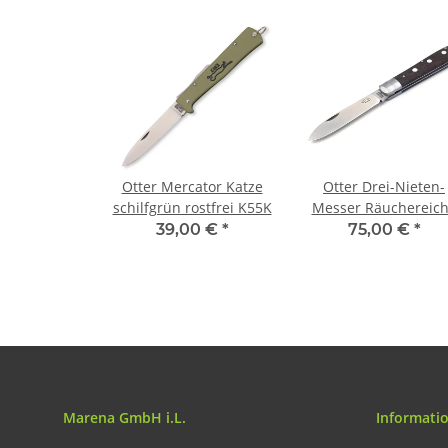
Otter Mercator Katze
Otter Drei-Nieten-
schilfgrün rostfrei K55K
Messer Räuchereic
rostfrei
39,00 €
*
75,00 €
*
Marena GmbH i.L.
Informati