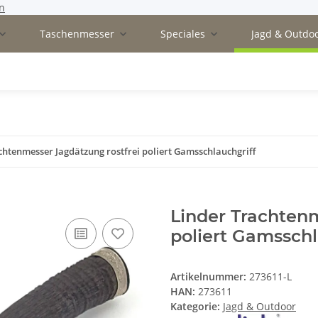
n
Taschenmesser
Speciales
Jagd & Outdo
chtenmesser Jagdätzung rostfrei poliert Gamsschlauchgriff
Linder Trachtenm
poliert Gamsschl
Artikelnummer:
273611-L
HAN:
273611
Kategorie:
Jagd & Outdoor