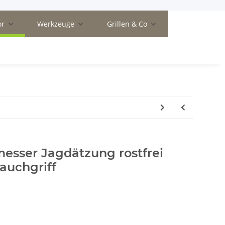
or
Werkzeuge
Grillen & Co
esser Jagdätzung rostfrei
auchgriff