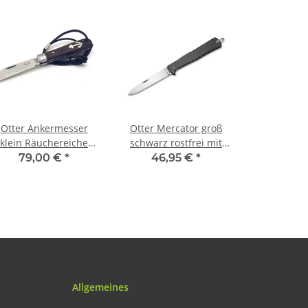
Otter Ankermesser
Otter Mercator groß
klein Räuchereiche
schwarz rostfrei mit
ostfrei mit Lederband
Clip
79,00 €
*
46,95 €
*
Allgemeines