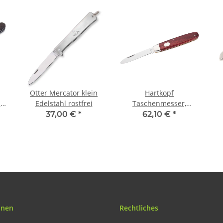
Otter Mercator klein
Hartkopf
he
Edelstahl rostfrei
Taschenmesser,
Rotholz-Schalen,
r
37,00 €
*
62,10 €
*
Neusilberbacken,
Gravurplättchen
onen
Rechtliches