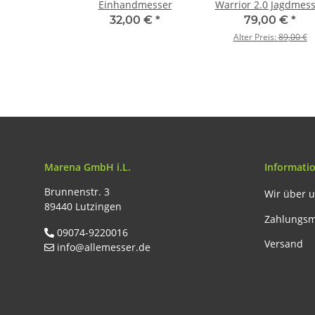
Einhandmesser
Warrior 2.0 Jagdmes
32,00 €
*
79,00 €
*
Alter Preis:
89,00 €
Marena GmbH i.L.
Informati
Brunnenstr. 3
Wir über 
89440 Lutzingen
Zahlungsm
09074-9220016
Versand
info@allemesser.de