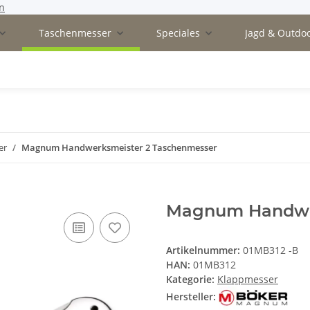
n
Taschenmesser
Speciales
Jagd & Outdo
er
Magnum Handwerksmeister 2 Taschenmesser
Magnum Handwer
Artikelnummer:
01MB312 -B
HAN:
01MB312
Kategorie:
Klappmesser
Hersteller: