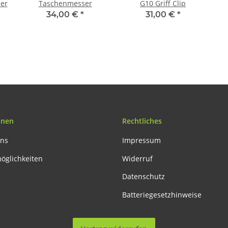
ser
Taschenmesser
G10 Griff Clip
34,00 €
*
31,00 €
*
onen
Rechtliches
uns
Impressum
öglichkeiten
Widerruf
Datenschutz
Batteriegesetzhinweise