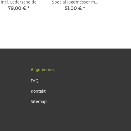
incl. Lederscheide
Special Jagdmesser mit
Lederscheide
79,00 €
*
51,00 €
*
Allgemeines
FAQ
Kontakt
Sitemap