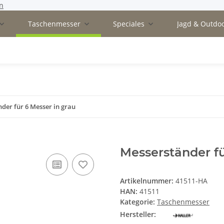
n
Taschenmesser
Speciales
Jagd & Outdo
der für 6 Messer in grau
Messerständer fü
Artikelnummer:
41511-HA
HAN:
41511
Kategorie:
Taschenmesser
Hersteller: