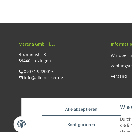
Marena GmbH i.L.
Informati
Brunnenstr. 3
Wir über 
89440 Lutzingen
Zahlungsm
09074-9220016
Versand
info@allemesser.de
Wie 
Alle akzeptieren
Durch 
Konfigurieren
die Ei
Vertrag widerrufen
Daten