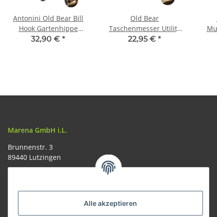
Antonini Old Bear Bill
Old Bear
Hook Gartenhippe
Taschenmesser Utility
Mu
Gärtnermesser
Biltong Walnuss
32,90 €
*
22,95 €
*
Marena GmbH i.L.
Brunnenstr. 3
89440 Lutzingen
09074-9220016
info@allemesser.de
Informationen
Alle akzeptieren