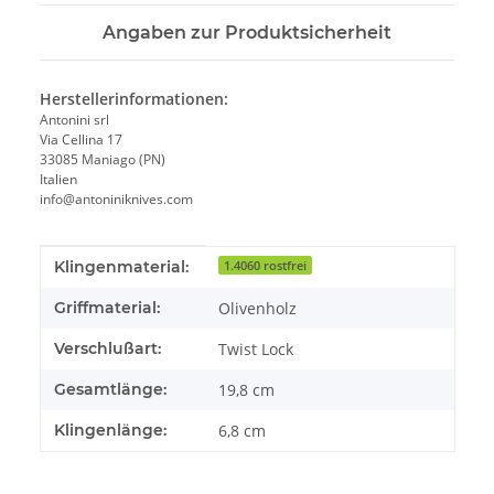
Angaben zur Produktsicherheit
Herstellerinformationen:
Antonini srl
Via Cellina 17
33085 Maniago (PN)
Italien
info@antoniniknives.com
Produkteigenschaft
Wert
Klingenmaterial:
1.4060 rostfrei
Griffmaterial:
Olivenholz
Verschlußart:
Twist Lock
Gesamtlänge:
19,8 cm
Klingenlänge:
6,8 cm