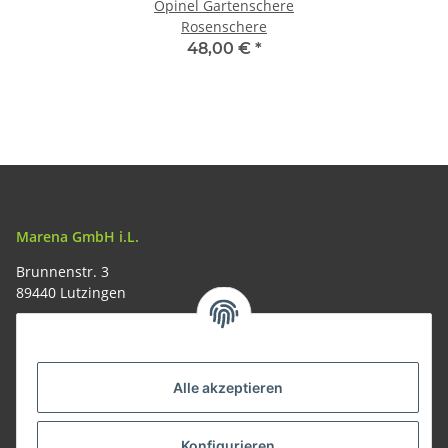
Opinel Gartenschere
Rosenschere
48,00 €
*
Marena GmbH i.L.
Brunnenstr. 3
89440 Lutzingen
09074-9220016
info@allemesser.de
Informationen
Alle akzeptieren
Rechtliches
Konfigurieren