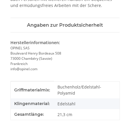
und ermüdungsfreies Arbeiten mit der Schere.
Angaben zur Produktsicherheit
Herstellerinformationen:
OPINEL SAS
Boulevard Henry Bordeaux 508
73000 Chambéry (Savoie)
Frankreich
info@opinel.com
Produkteigenschaft
Wert
Buchenholz/Edelstahl-
Griffmaterialmix:
Polyamid
Klingenmaterial:
Edelstahl
Gesamtlänge:
21,3 cm