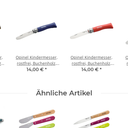
r,
Opinel Kindermesser,
Opinel Kindermesser,
O
z
rostfrei, Buchenholz,
rostfrei, Buchenholz,
blau
rot
14,00 €
*
14,00 €
*
Ähnliche Artikel