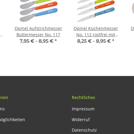
Opinel Aufstrichmesser
Opinel Küchenmesser
O
cm
Buttermesser No. 117
No. 112 rostfrei mit
Buchenholzgriff
7,95 € -
8,95 €
*
8,25 € -
8,95 €
*
onen
Rechtliches
uns
Impressum
öglichkeiten
Widerruf
Datenschutz