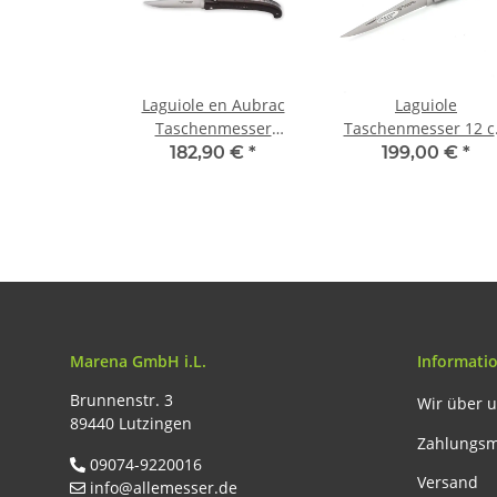
Laguiole en Aubrac
Laguiole
Taschenmesser
Taschenmesser 12 
Trapper-Messer 14 cm
Paperwaves mit
182,90 €
*
199,00 €
*
Wenge massiver Griff
Edelstahlbacken
Marena GmbH i.L.
Informati
Brunnenstr. 3
Wir über 
89440 Lutzingen
Zahlungsm
09074-9220016
Versand
info@allemesser.de