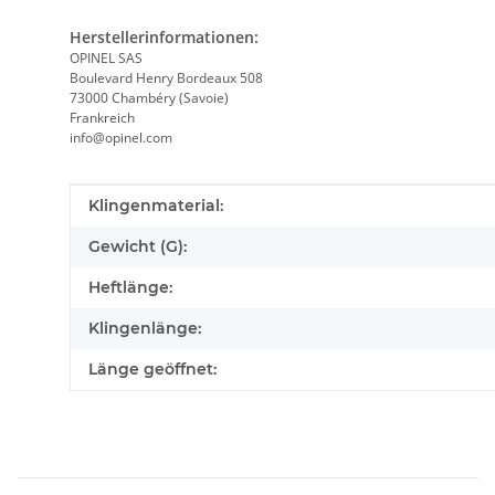
Herstellerinformationen:
OPINEL SAS
Boulevard Henry Bordeaux 508
73000 Chambéry (Savoie)
Frankreich
info@opinel.com
Produkteigenschaft
Wert
Klingenmaterial:
Gewicht (G):
Heftlänge:
Klingenlänge:
Länge geöffnet: