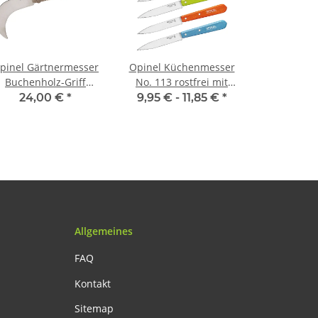
pinel Gärtnermesser
Opinel Küchenmesser
Buchenholz-Griff
No. 113 rostfrei mit
Heftlänge 12 cm
Buchenholzgriff
24,00 €
*
9,95 € -
11,85 €
*
Allgemeines
FAQ
Kontakt
Sitemap