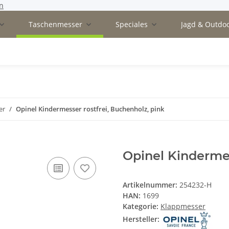
n
Taschenmesser
Speciales
Jagd & Outdo
er
Opinel Kindermesser rostfrei, Buchenholz, pink
Opinel Kindermes
Artikelnummer:
254232-H
HAN:
1699
Kategorie:
Klappmesser
Hersteller: