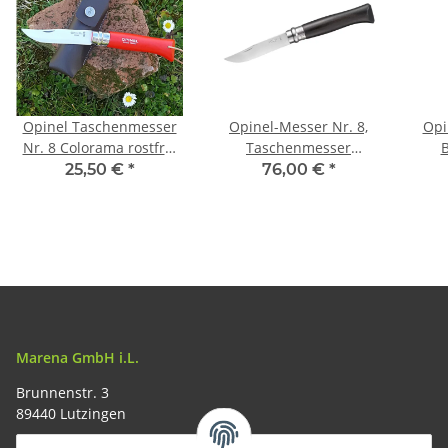
Opinel Taschenmesser
Opinel-Messer Nr. 8,
Opi
Nr. 8 Colorama rostfrei
Taschenmesser
B
Buchenholzgriff rot
Ebenholz, Geschenkbox
25,50 €
*
76,00 €
*
inklusive Kunstlederetui
Marena GmbH i.L.
Brunnenstr. 3
89440 Lutzingen