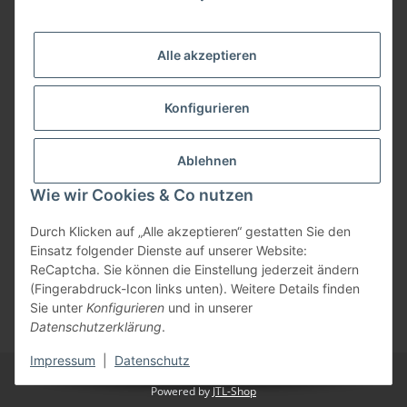
09074-9220016
info@allemesser.de
Informationen
Alle akzeptieren
Rechtliches
Konfigurieren
Allgemeines
Ablehnen
Wie wir Cookies & Co nutzen
Vertrag widerrufen
Durch Klicken auf „Alle akzeptieren“ gestatten Sie den
Einsatz folgender Dienste auf unserer Website:
ReCaptcha. Sie können die Einstellung jederzeit ändern
Vertrag widerrufen
(Fingerabdruck-Icon links unten). Weitere Details finden
Sie unter
Konfigurieren
und in unserer
* Alle Preise inkl. gesetzlicher USt., zzgl.
Versand
| Lieferung nur innerhalb
Datenschutzerklärung
.
Deutschlands
Impressum
|
Datenschutz
© Allemesser.de | Marena GmbH i.L.
Powered by
JTL-Shop