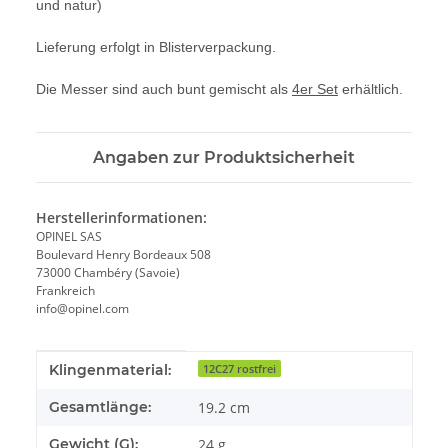
und natur)
Lieferung erfolgt in Blisterverpackung.
Die Messer sind auch bunt gemischt als
4er Set
erhältlich.
Angaben zur Produktsicherheit
Herstellerinformationen:
OPINEL SAS
Boulevard Henry Bordeaux 508
73000 Chambéry (Savoie)
Frankreich
info@opinel.com
Produkteigenschaft
Wert
Klingenmaterial:
12C27 rostfrei
Gesamtlänge:
19.2 cm
Gewicht (G):
24 g