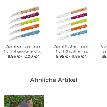
Opinel Gemüsemesser
Opinel Küchenmesser
Opi
No. 114 gebogene Klinge
No. 113 rostfrei mit
Se
rostfrei mit
Buchenholzgriff
9,95 € -
12,00 €
*
9,95 € -
11,85 €
*
36
Buchenholzgriff
Ähnliche Artikel