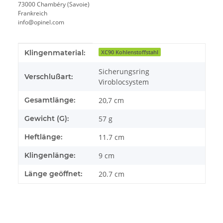
73000 Chambéry (Savoie)
Frankreich
info@opinel.com
Produkteigenschaft
Wert
Klingenmaterial:
XC90 Kohlenstoffstahl
Sicherungsring
Verschlußart:
Viroblocsystem
Gesamtlänge:
20,7 cm
Gewicht (G):
57 g
Heftlänge:
11.7 cm
Klingenlänge:
9 cm
Länge geöffnet:
20.7 cm