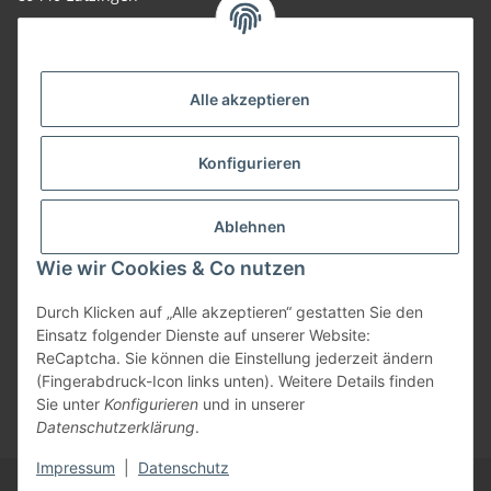
09074-9220016
info@allemesser.de
Informationen
Alle akzeptieren
Rechtliches
Konfigurieren
Allgemeines
Ablehnen
Wie wir Cookies & Co nutzen
Vertrag widerrufen
Durch Klicken auf „Alle akzeptieren“ gestatten Sie den
Einsatz folgender Dienste auf unserer Website:
ReCaptcha. Sie können die Einstellung jederzeit ändern
Vertrag widerrufen
(Fingerabdruck-Icon links unten). Weitere Details finden
Sie unter
Konfigurieren
und in unserer
* Alle Preise inkl. gesetzlicher USt., zzgl.
Versand
| Lieferung nur innerhalb
Datenschutzerklärung
.
Deutschlands
Impressum
|
Datenschutz
© Allemesser.de | Marena GmbH i.L.