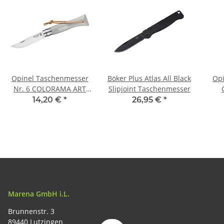
Opinel Taschenmesser
Böker Plus Atlas All Black
Opi
Nr. 6 COLORAMA ART
Slipjoint Taschenmesser
DECO hellgrauer
14,20 €
*
26,95 €
*
Buchenholzgriff,
Virobloc, Lederkordel
Marena GmbH i.L.
Brunnenstr. 3
89440 Lutzingen