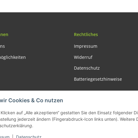
onen
Rechtliches
uns
Impressum
öglichkeiten
Widerruf
Datenschutz
Batteriegesetzhinweise
Vertrag widerrufen
wir Cookies & Co nutzen
Klicken auf „Alle akzeptieren“ gestatten Sie den Einsatz folgender 
nstellung jederzeit ändern (Fingerabdruck-Icon links unten). Weitere 
schutzerklärung
.
le Preise inkl. gesetzlicher USt., zzgl.
Versand
| Lieferung nur innerhalb Deutschl
ssum
|
Datenschutz