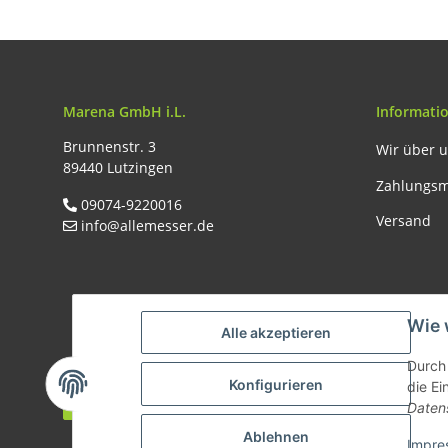
Marena GmbH i.L.
Informati
Brunnenstr. 3
Wir über 
89440 Lutzingen
Zahlungsm
09074-9220016
Versand
info@allemesser.de
Wie 
Alle akzeptieren
Durch 
Konfigurieren
die Ei
Vertrag widerrufen
Daten
* Al
Ablehnen
Impre