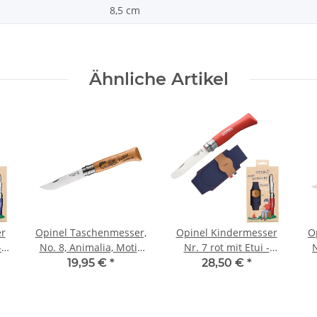
8,5 cm
Ähnliche Artikel
r
Opinel Taschenmesser,
Opinel Kindermesser
O
-
No. 8, Animalia, Motiv
Nr. 7 rot mit Etui -
N
t
Fisch Eichenholz-Griff
Taschenmesser-Set
H
19,95 €
*
28,50 €
*
Mein erstes Opinel