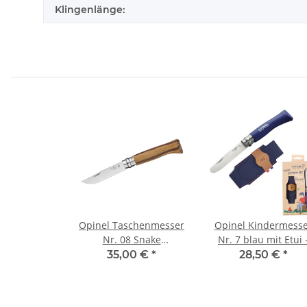
Klingenlänge:
Opinel Taschenmesser
Opinel Kindermesse
Nr. 08 Snake
Nr. 7 blau mit Etui 
Schlangenholz
Taschenmesser-Se
35,00 €
*
28,50 €
*
Mein erstes Opinel