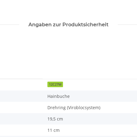
Angaben zur Produktsicherheit
12C27M
Hainbuche
Drehring (Viroblocsystem)
19,5 cm
11 cm