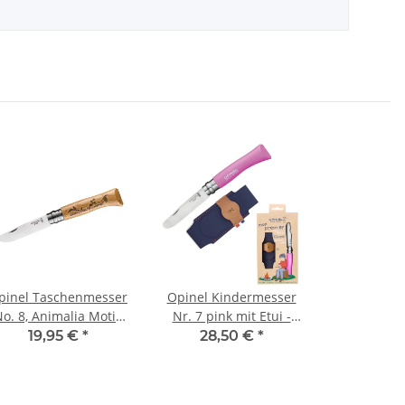
pinel Taschenmesser
Opinel Kindermesser
o. 8, Animalia Motiv
Nr. 7 pink mit Etui -
ase Eichenholz-Griff
Taschenmesser-Set
19,95 €
*
28,50 €
*
Mein erstes Opinel