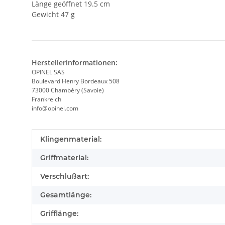
Länge geöffnet 19.5 cm
Gewicht 47 g
Herstellerinformationen:
OPINEL SAS
Boulevard Henry Bordeaux 508
73000 Chambéry (Savoie)
Frankreich
info@opinel.com
Produkteigenschaft
Wert
Klingenmaterial:
Griffmaterial:
Verschlußart:
Gesamtlänge:
Grifflänge: