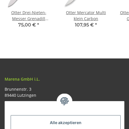
Otter Drei-Nieten-
Otter Mercator Multi
Otte
Messer Grenadill
klein Carbon
G
Carbon
75,00 €
*
107,95 €
*
Marena GmbH i.L.
Brunnenstr. 3
89440 Lutzingen
09074-9220016
info@allemesser.de
Informationen
Alle akzeptieren