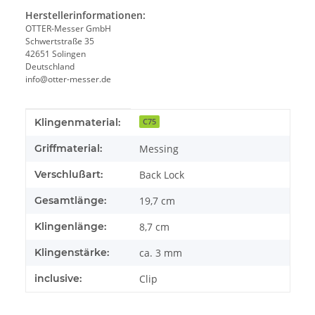
Herstellerinformationen:
OTTER-Messer GmbH
Schwertstraße 35
42651 Solingen
Deutschland
info@otter-messer.de
Produkteigenschaft
Wert
Klingenmaterial:
C75
Griffmaterial:
Messing
Verschlußart:
Back Lock
Gesamtlänge:
19,7 cm
Klingenlänge:
8,7 cm
Klingenstärke:
ca. 3 mm
inclusive:
Clip