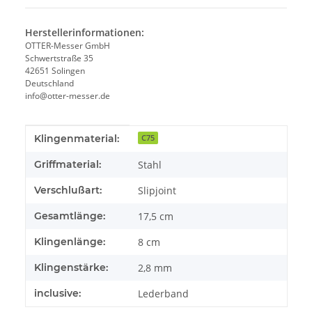
Herstellerinformationen:
OTTER-Messer GmbH
Schwertstraße 35
42651 Solingen
Deutschland
info@otter-messer.de
Produkteigenschaft
Wert
Klingenmaterial:
C75
Griffmaterial:
Stahl
Verschlußart:
Slipjoint
Gesamtlänge:
17,5 cm
Klingenlänge:
8 cm
Klingenstärke:
2,8 mm
inclusive:
Lederband