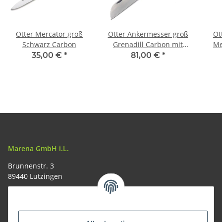
Otter Mercator groß
Otter Ankermesser groß
Ot
Schwarz Carbon
Grenadill Carbon mit
Me
Lederband
35,00 €
*
81,00 €
*
Marena GmbH i.L.
Brunnenstr. 3
89440 Lutzingen
09074-9220016
info@allemesser.de