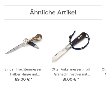
Ähnliche Artikel
Linder Trachtenmesser,
Otter Ankermesser groß
Ot
Halberlklinge mit
Grenadill rostfrei mit
Hirschkrone, rostfrei
Lederband
89,00 €
*
81,00 €
*
poliert