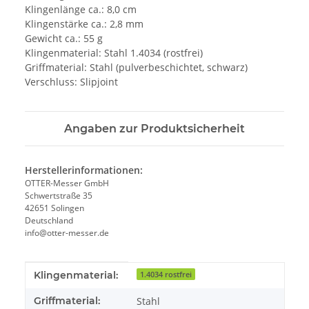
Klingenlänge ca.: 8,0 cm
Klingenstärke ca.: 2,8 mm
Gewicht ca.: 55 g
Klingenmaterial: Stahl 1.4034 (rostfrei)
Griffmaterial: Stahl (pulverbeschichtet, schwarz)
Verschluss: Slipjoint
Angaben zur Produktsicherheit
Herstellerinformationen:
OTTER-Messer GmbH
Schwertstraße 35
42651 Solingen
Deutschland
info@otter-messer.de
Produkteigenschaft
Wert
Klingenmaterial:
1.4034 rostfrei
Griffmaterial:
Stahl