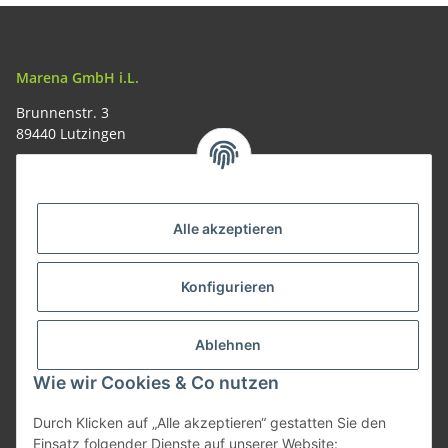
Marena GmbH i.L.
Brunnenstr. 3
89440 Lutzingen
09074-9220016
info@allemesser.de
Informationen
Alle akzeptieren
Rechtliches
Konfigurieren
Allgemeines
Ablehnen
Wie wir Cookies & Co nutzen
Vertrag widerrufen
Durch Klicken auf „Alle akzeptieren“ gestatten Sie den
Einsatz folgender Dienste auf unserer Website: