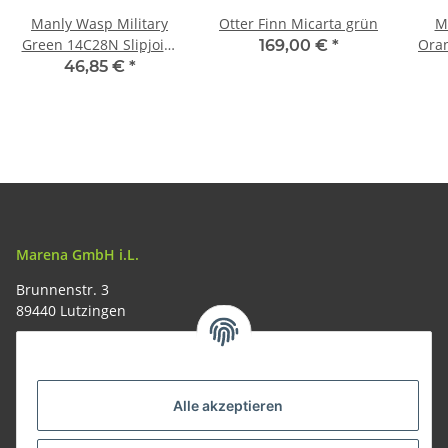
Manly Wasp Military
Otter Finn Micarta grün
M
Green 14C28N Slipjoint
Ora
169,00 €
*
Taschenmesser
46,85 €
*
Marena GmbH i.L.
Brunnenstr. 3
89440 Lutzingen
09074-9220016
info@allemesser.de
Informationen
Alle akzeptieren