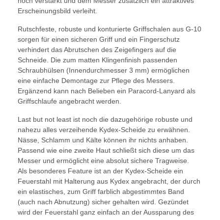
noch verstärkt und dem Messer zusätzlich ein attraktives
Erscheinungsbild verleiht.
Rutschfeste, robuste und konturierte Griffschalen aus G-10
sorgen für einen sicheren Griff und ein Fingerschutz
verhindert das Abrutschen des Zeigefingers auf die
Schneide. Die zum matten Klingenfinish passenden
Schraubhülsen (Innendurchmesser 3 mm) ermöglichen
eine einfache Demontage zur Pflege des Messers.
Ergänzend kann nach Belieben ein Paracord-Lanyard als
Griffschlaufe angebracht werden.
Last but not least ist noch die dazugehörige robuste und
nahezu alles verzeihende Kydex-Scheide zu erwähnen.
Nässe, Schlamm und Kälte können ihr nichts anhaben.
Passend wie eine zweite Haut schließt sich diese um das
Messer und ermöglicht eine absolut sichere Tragweise.
Als besonderes Feature ist an der Kydex-Scheide ein
Feuerstahl mit Halterung aus Kydex angebracht, der durch
ein elastisches, zum Griff farblich abgestimmtes Band
(auch nach Abnutzung) sicher gehalten wird. Gezündet
wird der Feuerstahl ganz einfach an der Aussparung des