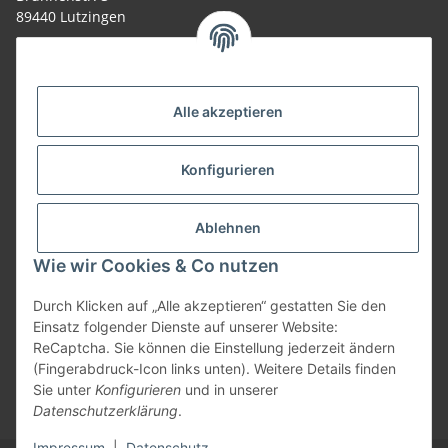
89440 Lutzingen
09074-9220016
info@allemesser.de
Informationen
Alle akzeptieren
Rechtliches
Konfigurieren
Allgemeines
Ablehnen
Wie wir Cookies & Co nutzen
Vertrag widerrufen
Durch Klicken auf „Alle akzeptieren“ gestatten Sie den
Einsatz folgender Dienste auf unserer Website:
ReCaptcha. Sie können die Einstellung jederzeit ändern
Vertrag widerrufen
(Fingerabdruck-Icon links unten). Weitere Details finden
Sie unter
Konfigurieren
und in unserer
* Alle Preise inkl. gesetzlicher USt., zzgl.
Versand
| Lieferung nur innerhalb
Datenschutzerklärung
.
Deutschlands
Impressum
|
Datenschutz