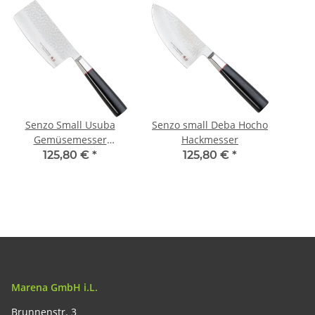
Senzo Small Usuba
Senzo small Deba Hocho
Gemüsemesser
Hackmesser
Hackmesser
125,80 €
*
125,80 €
*
Marena GmbH i.L.
Brunnenstr. 3