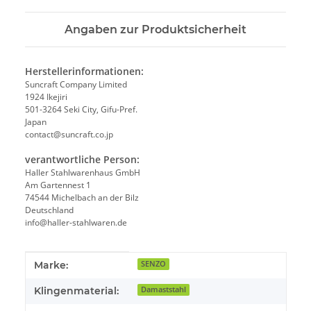
Angaben zur Produktsicherheit
Herstellerinformationen:
Suncraft Company Limited
1924 Ikejiri
501-3264 Seki City, Gifu-Pref.
Japan
contact@suncraft.co.jp
verantwortliche Person:
Haller Stahlwarenhaus GmbH
Am Gartennest 1
74544 Michelbach an der Bilz
Deutschland
info@haller-stahlwaren.de
Produkteigenschaft
Wert
Marke:
SENZO
Klingenmaterial:
Damaststahl