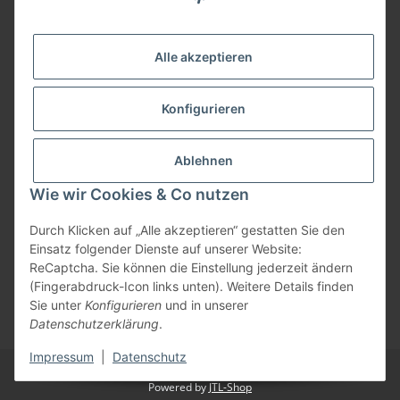
09074-9220016
info@allemesser.de
Informationen
Alle akzeptieren
Rechtliches
Konfigurieren
Allgemeines
Ablehnen
Wie wir Cookies & Co nutzen
Vertrag widerrufen
Durch Klicken auf „Alle akzeptieren“ gestatten Sie den
Einsatz folgender Dienste auf unserer Website:
ReCaptcha. Sie können die Einstellung jederzeit ändern
Vertrag widerrufen
(Fingerabdruck-Icon links unten). Weitere Details finden
Sie unter
Konfigurieren
und in unserer
* Alle Preise inkl. gesetzlicher USt., zzgl.
Versand
| Lieferung nur innerhalb
Datenschutzerklärung
.
Deutschlands
Impressum
|
Datenschutz
© Allemesser.de | Marena GmbH i.L.
Powered by
JTL-Shop