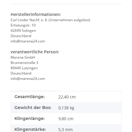
Herstellerinformationen:
Carl Linder Nachf. e. K. (Unternehmen aufgelöst)
Erholungstr. 10
42699 Solingen
Deutschland
info@marena24.com
verantwortliche Person:
Marena GmbH
Brunnenstraße 3
89440 Lutzingen
Deutschland
info@marena24.com
Produkteigenschaft
Wert
Gesamtlänge:
22,40 cm
Gewicht der Box:
0,138 kg
Klingenlänge:
9,80 cm
Klingenstärke:
5,3 mm