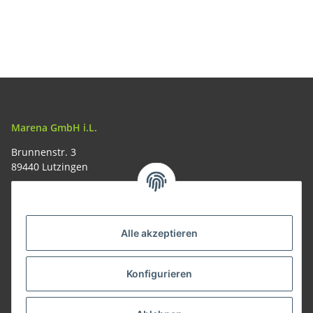
Marena GmbH i.L.
Brunnenstr. 3
89440 Lutzingen
09074-9220016
info@allemesser.de
Informationen
Alle akzeptieren
Rechtliches
Konfigurieren
Allgemeines