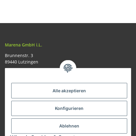
Marena GmbH i.L.
Brunnenstr. 3
89440 Lutzingen
09074-9220016
info@allemesser.de
Informationen
Alle akzeptieren
Rechtliches
Konfigurieren
Allgemeines
Ablehnen