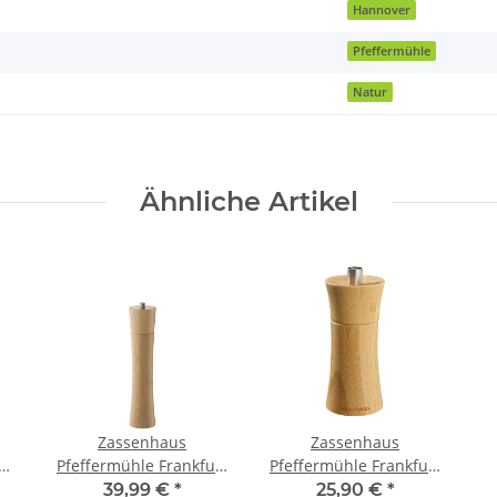
Hannover
Pfeffermühle
Natur
Ähnliche Artikel
Zassenhaus
Zassenhaus
am
Pfeffermühle Frankfurt
Pfeffermühle Frankfurt
30 cm natur
14 cm Bambus
39,99 €
*
25,90 €
*