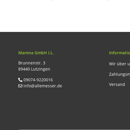
Marena GmbH i.L.
Informati
Brunnenstr. 3
Wir über 
89440 Lutzingen
Zahlungsm
09074-9220016
Versand
info@allemesser.de