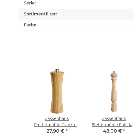
Produkteigenschaft
Wert
Serie:
Sortimentfilter:
Farbe:
Zassenhaus
Zassenhaus
Pfeffermühle Frankfurt
Pfeffermühle Potsd
18 cm Bambus
40 cm Buche natur
27,90 €
*
48,00 €
*