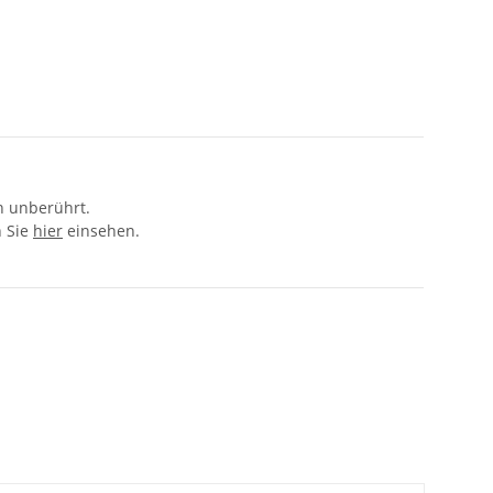
n unberührt.
n Sie
hier
einsehen.