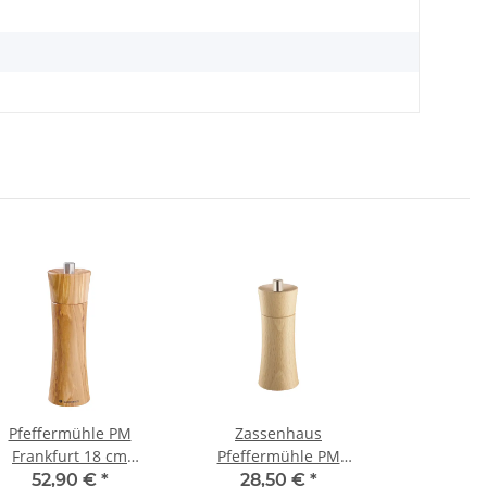
Pfeffermühle PM
Zassenhaus
Frankfurt 18 cm
Pfeffermühle PM
Olivenholz
Frankfurt 14 cm natur
52,90 €
*
28,50 €
*