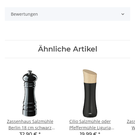
Bewertungen
Ähnliche Artikel
Zassenhaus Salzmühle
Cilio Salzmühle oder
Zas
Berlin 18 cm schwarz
Pfeffermühle Liguria
W
glänzend
schwarz
32,90 €
*
19,99 €
*