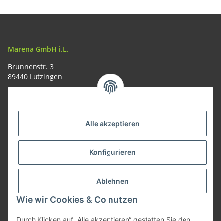
Marena GmbH i.L.
Brunnenstr. 3
89440 Lutzingen
09074-9220016
info@allemesser.de
Informationen
Alle akzeptieren
Rechtliches
Konfigurieren
Allgemeines
Ablehnen
Wie wir Cookies & Co nutzen
Vertrag widerrufen
Durch Klicken auf „Alle akzeptieren“ gestatten Sie den