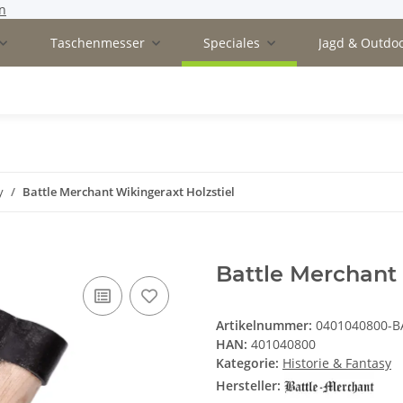
n
Taschenmesser
Speciales
Jagd & Outdo
y
Battle Merchant Wikingeraxt Holzstiel
Battle Merchant 
Artikelnummer:
0401040800-B
HAN:
401040800
Kategorie:
Historie & Fantasy
Hersteller: