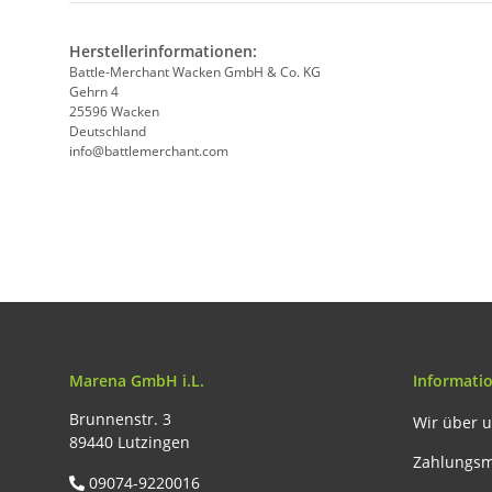
Herstellerinformationen:
Battle-Merchant Wacken GmbH & Co. KG
Gehrn 4
25596 Wacken
Deutschland
info@battlemerchant.com
Marena GmbH i.L.
Informati
Brunnenstr. 3
Wir über 
89440 Lutzingen
Zahlungsm
09074-9220016