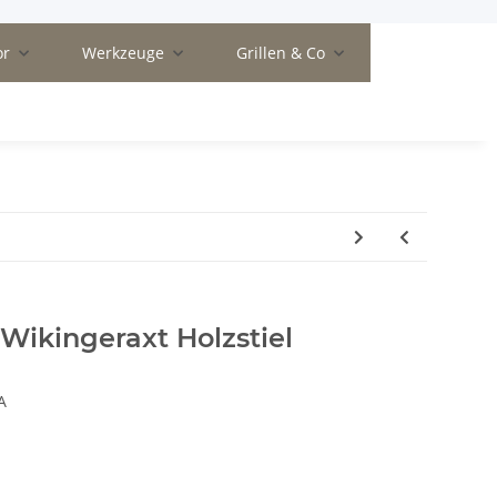
or
Werkzeuge
Grillen & Co
Wikingeraxt Holzstiel
A