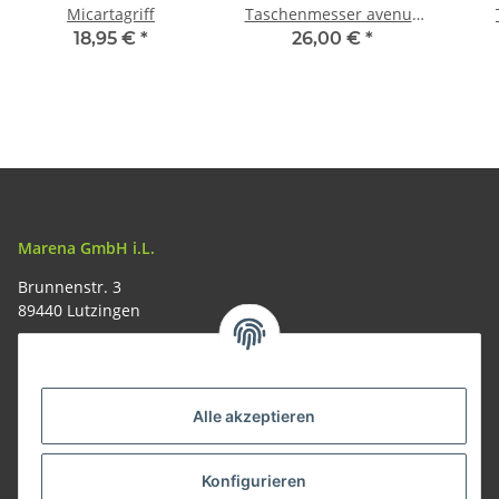
Micartagriff
Taschenmesser avenue
mit Nylonetui
Z
18,95 €
*
26,00 €
*
Kor
Marena GmbH i.L.
Brunnenstr. 3
89440 Lutzingen
09074-9220016
info@allemesser.de
Informationen
Alle akzeptieren
Rechtliches
Konfigurieren