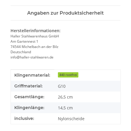
Angaben zur Produktsicherheit
Herstellerinformationen:
Haller Stahlwarenhaus GmbH
Am Gartennest 1
74544 Michelbach an der Bilz
Deutschland
info@haller-stahlwaren.de
Produkteigenschaft
Wert
Klingenmaterial:
440 rostfrei
Griffmaterial:
G10
Gesamtlänge:
26,5 cm
Klingenlänge:
14,5 cm
inclusive:
Nylonscheide