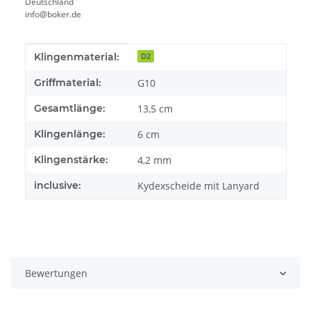
Deutschland
info@boker.de
Produkteigenschaft
Wert
Klingenmaterial:
D2
Griffmaterial:
G10
Gesamtlänge:
13,5 cm
Klingenlänge:
6 cm
Klingenstärke:
4,2 mm
inclusive:
Kydexscheide mit Lanyard
Bewertungen