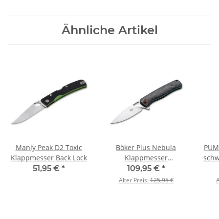
Ähnliche Artikel
Manly Peak D2 Toxic
Böker Plus Nebula
PUMA
Klappmesser Back Lock
Klappmesser
schw
Kohlefasergriff
51,95 €
*
109,95 €
*
Alter Preis:
125,95 €
A