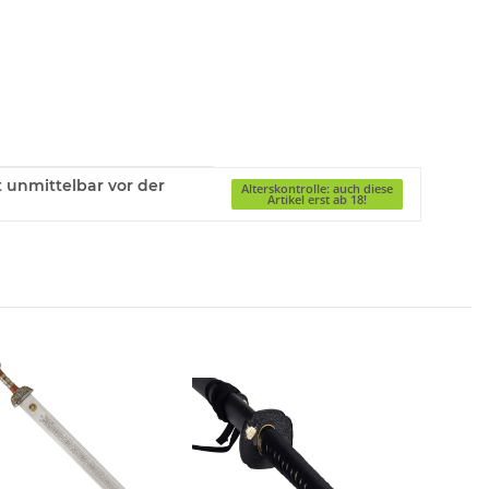
gt unmittelbar vor der
Alterskontrolle: auch diese
Artikel erst ab 18!