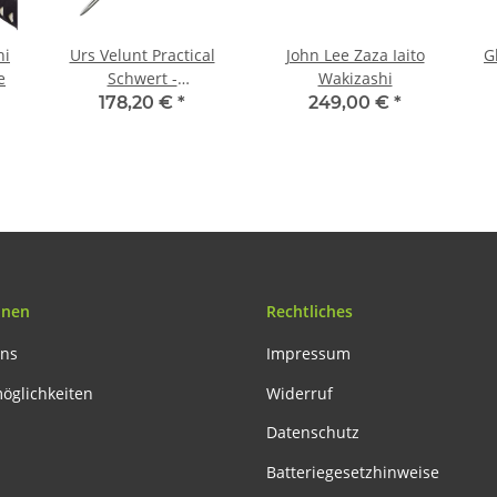
hi
Urs Velunt Practical
John Lee Zaza Iaito
G
e
Schwert -
Wakizashi
Schaukampfschwert
178,20 €
*
249,00 €
*
onen
Rechtliches
uns
Impressum
öglichkeiten
Widerruf
Datenschutz
Batteriegesetzhinweise