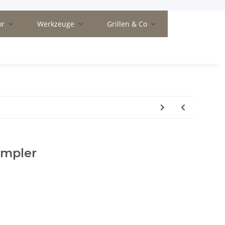
or
Werkzeuge
Grillen & Co
empler