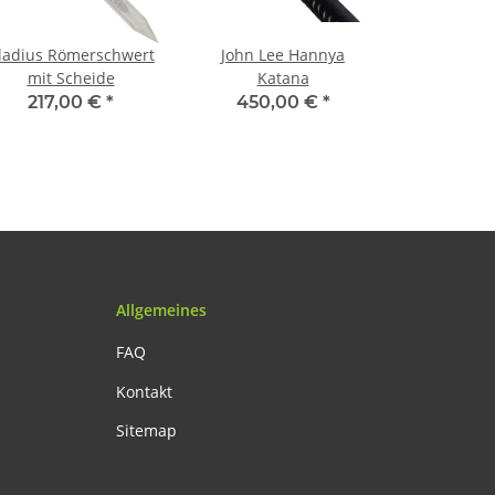
ladius Römerschwert
John Lee Hannya
mit Scheide
Katana
217,00 €
*
450,00 €
*
Allgemeines
FAQ
Kontakt
Sitemap