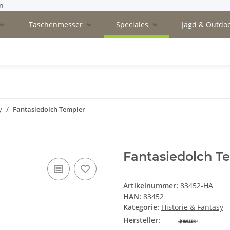
n
Taschenmesser
Speciales
Jagd & Outdo
y
Fantasiedolch Templer
Fantasiedolch T
Artikelnummer:
83452-HA
HAN:
83452
Kategorie:
Historie & Fantasy
Hersteller: