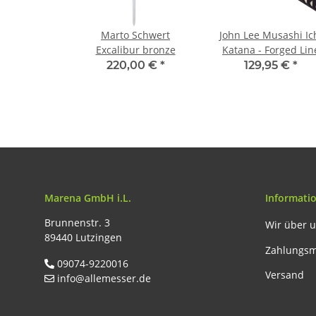
Marto Schwert
John Lee Musashi Ic
Excalibur bronze
Katana - Forged Lin
220,00 €
*
129,95 €
*
Marena GmbH i.L.
Informati
Brunnenstr. 3
Wir über 
89440 Lutzingen
Zahlungsm
09074-9220016
Versand
info@allemesser.de