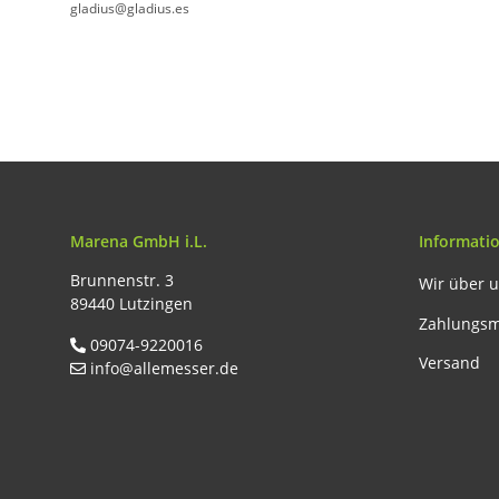
gladius@gladius.es
Marena GmbH i.L.
Informati
Brunnenstr. 3
Wir über 
89440 Lutzingen
Zahlungsm
09074-9220016
Versand
info@allemesser.de