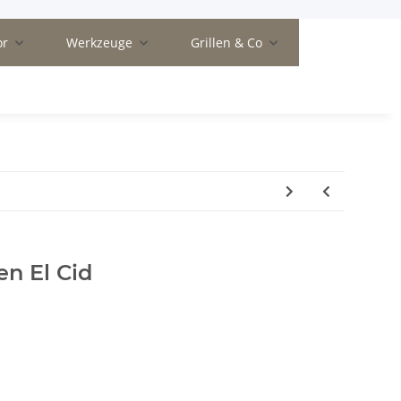
or
Werkzeuge
Grillen & Co
n El Cid