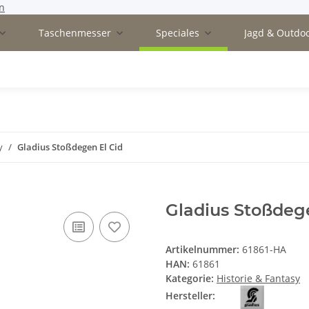
n
Taschenmesser
Speciales
Jagd & Outdo
y
Gladius Stoßdegen El Cid
Gladius Stoßdege
Artikelnummer:
61861-HA
HAN:
61861
Kategorie:
Historie & Fantasy
Hersteller: