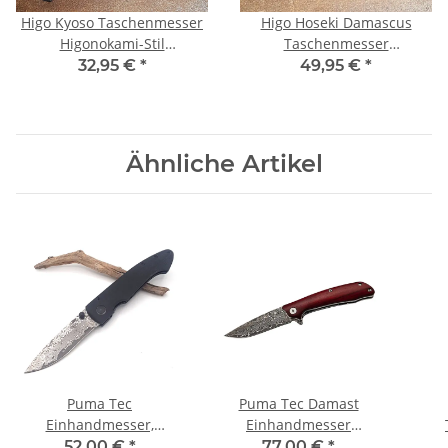
Higo Kyoso Taschenmesser
Higo Hoseki Damascus
Higonokami-Stil
Taschenmesser
Edelstahlgriff
Higonokami-Stil
32,95 €
*
49,95 €
*
Ähnliche Artikel
Puma Tec
Puma Tec Damast
Einhandmesser,
Einhandmesser
Damaszenerklinge, 67
Sandelholz Clip
52,00 €
*
77,00 €
*