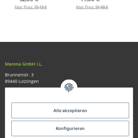
Lagen mit Liner Lock,
Alter Preis:
75,15 €
Alter Preis:
91,00 €
Micarta-Griffschalen,
Edelstahl-Clip
Marena GmbH i.L.
Brunnenstr. 3
89440 Lutzingen
09074-9220016
info@allemesser.de
Informationen
Alle akzeptieren
Rechtliches
Konfigurieren