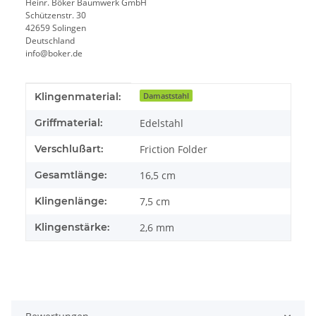
Heinr. Böker Baumwerk GmbH
Schützenstr. 30
42659 Solingen
Deutschland
info@boker.de
Produkteigenschaft
Wert
Klingenmaterial:
Damaststahl
Griffmaterial:
Edelstahl
Verschlußart:
Friction Folder
Gesamtlänge:
16,5 cm
Klingenlänge:
7,5 cm
Klingenstärke:
2,6 mm